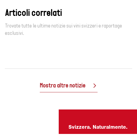
Perché gli asparagi
sono una sfida per il
Articoli correlati
vino
Trovate tutte le ultime notizie sui vini svizzeri e raportage
Sei regioni, sei vitigni,
esclusivi.
sei consigli
Mostra altre notizie
Svizzera. Naturalmente.