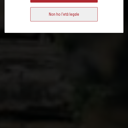
produzione moderna. Scoprite come si è evoluta la cultura vitivinicola
svizzera e quali influenze storiche sono ancora oggi presenti.
Non ho l'età legale