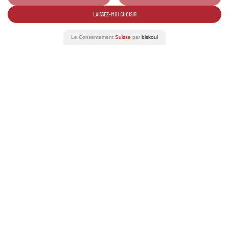
LAISSEZ-MOI CHOISIR
Le Consentement
Suisse
par
biskoui
2024
2000
1900
1500
v. A. C.
2024
2021
Dopo che un gruppo di lavoro composto da viticoltori e
varie istituzioni ha trascorso un anno a elaborare le
linee guida per la produzione di vini naturali, nel gennaio
2021 è stata fondata l'Associazione svizzera dei vini
naturali.