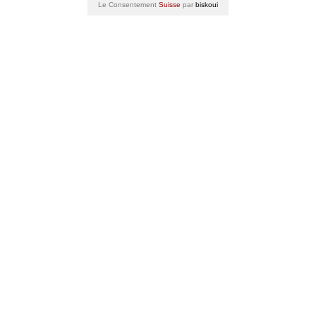
Le Consentement
Suisse
par
biskoui
3007 Berne
Suisse
Découvrir les vins suisses
Évènements
Oenotourisme
Gastronomie
Formation