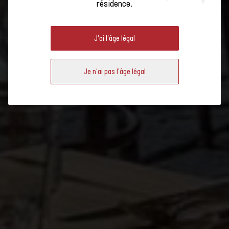
Rohner Erni
résidence.
MADLAINA ERNI & THOMAS
Domaine viticole
LAMPERT
Lampert
J'ai l'âge légal
Je n'ai pas l'âge légal