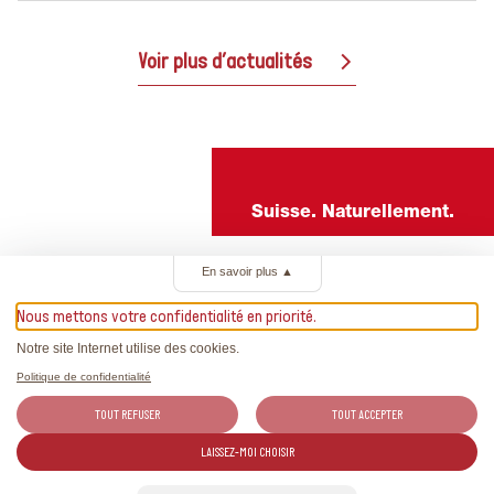
Voir plus d’actualités
Suisse. Naturellement.
En savoir plus
▲
Nous mettons votre confidentialité en priorité.
Notre site Internet utilise des cookies.
Politique de confidentialité
TOUT REFUSER
TOUT ACCEPTER
LAISSEZ-MOI CHOISIR
Swiss Wine Promotion SA
info@swisswine.com
Belpstrasse 26
+41 31 398 52 20