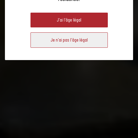
Bio Suisse - label
LABELS
Bourgeon
J'ai l'âge légal
Demeter
IP-Suisse
Je n'ai pas l'âge légal
Vin Suisse Durable
Vin Nature