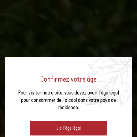
Confirmez votre âge
Swiss Wine Gourmet
Pour visiter notre site, vous devez avoir l'âge légal
GASTRONOMIE ET VIN
Événements autour
pour consommer de l'alcool dans votre pays de
résidence.
du vin et de la
gastronomie
L'association du vin et de la nourriture est un art en soi. Avec quelques
Articles sur le vin et
J'ai l'âge légal
règles et astuces simples, vous pouvez tirer le meilleur des deux
la gastronomie