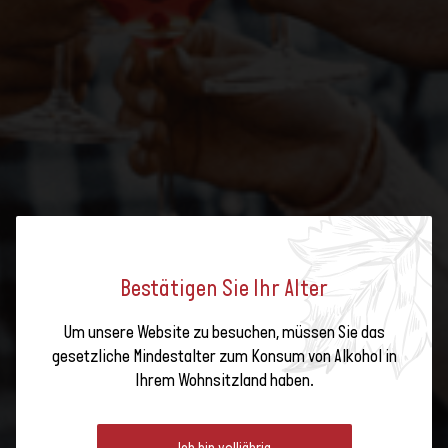
Abonnieren Sie unsere
Bestätigen Sie Ihr Alter
Um unsere Website zu besuchen, müssen Sie das
Lokaler Wein oder
SPINNST DU ODER WAS?
gesetzliche Mindestalter zum Konsum von Alkohol in
importierter Bio-
Ihrem Wohnsitzland haben.
Wein?
Die Weinlese ist bereits vorbei, und es ist noch etwas früh, um an
Das Label Swiss Wine
Ich bin volljährig