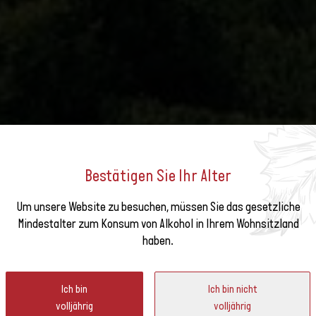
Bestätigen Sie Ihr Alter
Um unsere Website zu besuchen, müssen Sie das gesetzliche
e unseren
AU
Mindestalter zum Konsum von Alkohol in Ihrem Wohnsitzland
haben.
ter
ir geprägt: Die Rebflächen befinden sich an den Ufern von Seen und
Ich bin
Ich bin nicht
volljährig
volljährig