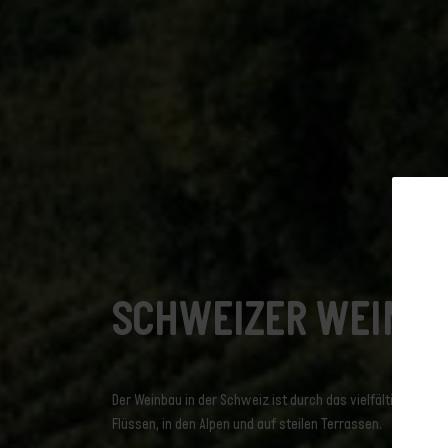
Fakten & Zahlen über den Weinbau in
der Schweiz
Abonnieren Si
SCHWEIZER WEINB
Aufteilung der Flächen
Newslet
Die Schweiz, ein alpines Terroir
Der Einfluss der Seen
Der Weinbau in der Schweiz ist durch das vielfältige Terro
Ein von Gletschern geprägtes Land
Flüssen, in den Alpen und auf steilen Terrassen.