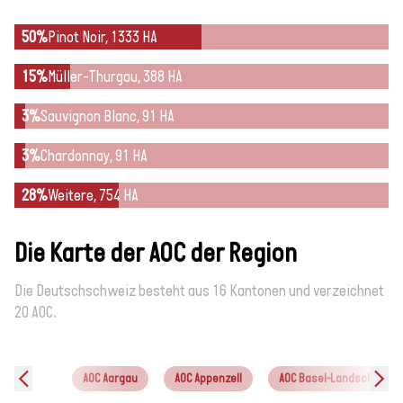
50%
Pinot Noir, 1333 HA
15%
Müller-Thurgau, 388 HA
3%
Sauvignon Blanc, 91 HA
3%
Chardonnay, 91 HA
28%
Weitere, 754 HA
Die Karte der AOC der Region
Die Deutschschweiz besteht aus 16 Kantonen und verzeichnet
20 AOC.
AOC Aargau
AOC Appenzell
AOC Basel-Landschaft