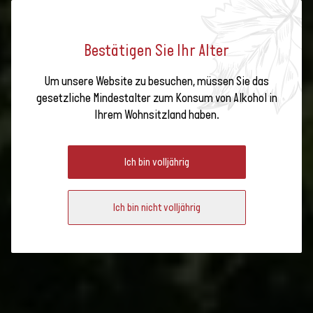
Pinot Noir und Müller-
Bestätigen Sie Ihr Alter
Thurgau
Um unsere Website zu besuchen, müssen Sie das
Deutschschweiz:
gesetzliche Mindestalter zum Konsum von Alkohol in
Schlüsselzahlen
WEIN AUS DER
Ihrem Wohnsitzland haben.
Verteilung der
DEUTSCHSCHWEIZ
Rebsorten in
Ich bin volljährig
Deutschschweiz
Die Karte der AOC der
Ich bin nicht volljährig
Region