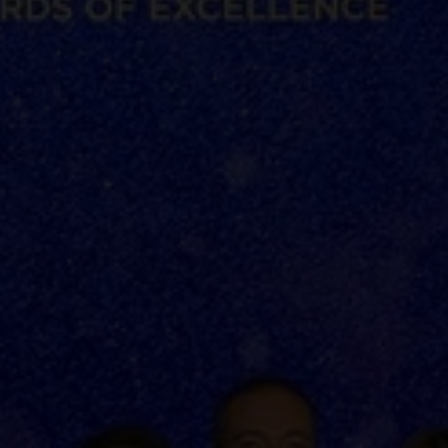
 an den Ufern von Seen und Flüssen, in den Alpen
htige Wein ein Gericht perfekt abrunden kann.
 unterschiedliche Weine hergestellt werden und
in und das Drei-Seen-Land umfassen,
chslungsreiche Landschaften und vielfältige