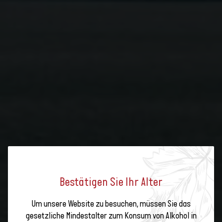
Bestätigen Sie Ihr Alter
Weinbau mit alpinem
Charakter
DIE WEINREGION THUNERSEE-
Um unsere Website zu besuchen, müssen Sie das
Thunersee-Bern:
gesetzliche Mindestalter zum Konsum von Alkohol in