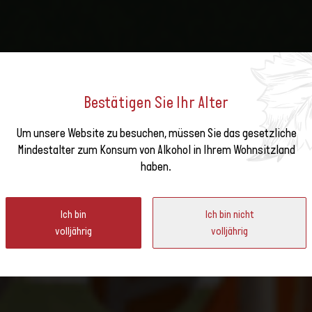
Bestätigen Sie Ihr Alter
Um unsere Website zu besuchen, müssen Sie das gesetzliche
e unseren
Mindestalter zum Konsum von Alkohol in Ihrem Wohnsitzland
haben.
ter
e ihre Weine und Spezialitäten am 11. April 2026 in der Mühle
Ich bin
Ich bin nicht
volljährig
volljährig