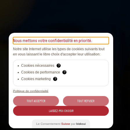
Nous mettons votre confidentialité en priorité.
Notre site Internet utilise les types de cookies suivants tout
en vous laissant le libre choix d'accepter leur utilisation:
Cookies nécessaires
?
Cookies de performance
?
Cookies marketing
?
Politique de confidentialité
TOUT ACCEPTER
TOUT REFUSER
LAISSEZ-MOI CHOISIR
Le Consentement
Suisse
par
biskoui