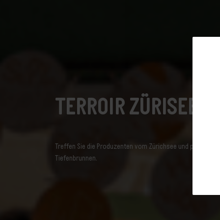
Abonnieren Si
TERROIR ZÜRISEE
Newslet
Treffen Sie die Produzenten vom Zürichsee und probieren Si
Tiefenbrunnen.