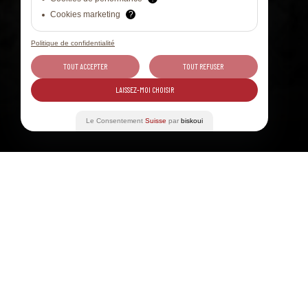
Cookies marketing
?
Politique de confidentialité
TOUT ACCEPTER
TOUT REFUSER
LAISSEZ-MOI CHOISIR
Le Consentement
Suisse
par
biskoui
Inhaltsverzeichnis
06. APR. 2025
EVENT, WAADT
Tickets