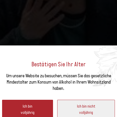
Bestätigen Sie Ihr Alter
Um unsere Website zu besuchen, müssen Sie das gesetzliche
e unseren
Mindestalter zum Konsum von Alkohol in Ihrem Wohnsitzland
US & WINE »: PRUNE CARME
haben.
ter
Ich bin
Ich bin nicht
volljährig
volljährig