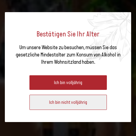
Bestätigen Sie Ihr Alter
Wo und wann?
Um unsere Website zu besuchen, müssen Sie das
gesetzliche Mindestalter zum Konsum von Alkohol in
Wie?
Ihrem Wohnsitzland haben.
#HAPPY WINE FLON 2025
Eintrittspreis
#Happy Wine Flon ist
Ich bin volljährig
auch...
Ich bin nicht volljährig