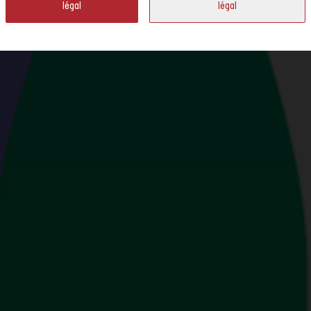
légal
légal