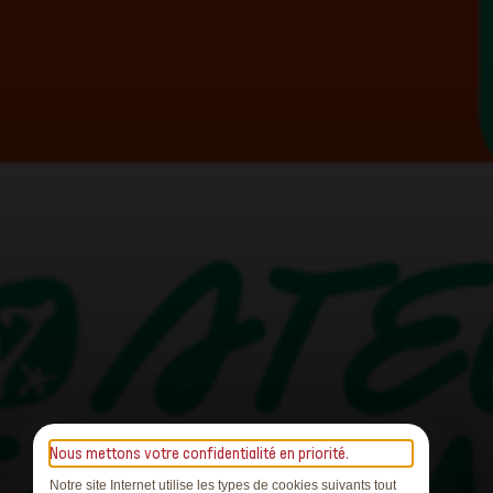
Nous mettons votre confidentialité en priorité.
Notre site Internet utilise les types de cookies suivants tout