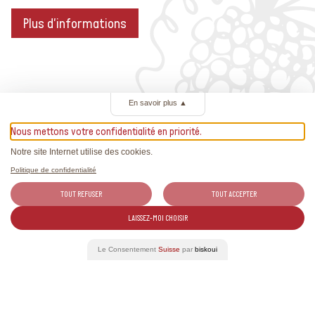
Plus d'informations
En savoir plus
▲
Plus d’informations
Nous mettons votre confidentialité en priorité.
Notre site Internet utilise des cookies.
Politique de confidentialité
https://www.mondialduchasselas.com/events_2023/
TOUT REFUSER
TOUT ACCEPTER
LAISSEZ-MOI CHOISIR
Événements liés
Le Consentement
Suisse
par
biskoui