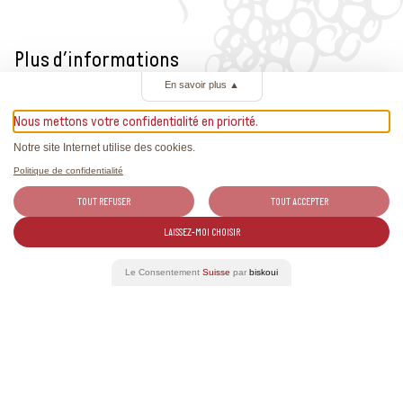
Plus d’informations
En savoir plus
▲
www.instagram.com/bal_des_vigneronnes
Nous mettons votre confidentialité en priorité.
Notre site Internet utilise des cookies.
Politique de confidentialité
Événements liés
TOUT REFUSER
TOUT ACCEPTER
LAISSEZ-MOI CHOISIR
Le Consentement
Suisse
par
biskoui
31
AOÛT 2026