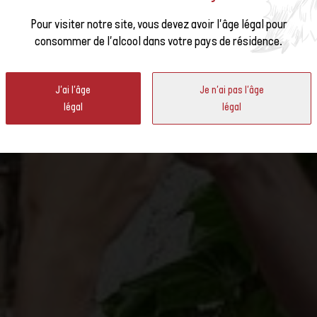
A RÉGION VITICOLE DE GEN
us à la
Pour visiter notre site, vous devez avoir l'âge légal pour
 LA VITICULTURE
consommer de l'alcool dans votre pays de résidence.
ter
J'ai l'âge
Je n'ai pas l'âge
onale, possède également une longue tradition viticole. Cette tradition
légal
légal
 à un escape game original, en visitant un domaine viticole ou en