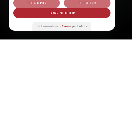
TOUT ACCEPTER
TOUT REFUSER
LAISSEZ-MOI CHOISIR
©Swiss Wine Promotion
Le Consentement
Suisse
par
biskoui
Table des matières
FRIDAY 28 JUN 2024
GASTRONO