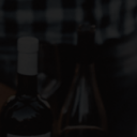
Vin local ou bio
importé ?
Le label Swiss Wine
Gourmet