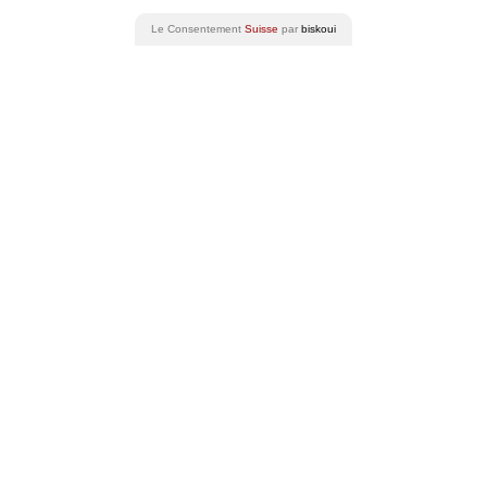
Le Consentement
Suisse
par
biskoui
Découvrir les vins suisses
Évènements
Oenotourisme
Gastronomie
Formation
Vignoble
Histoire
Vignoble suisse
Cépages suisses
Durabilité