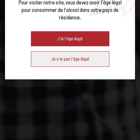
Pour visiter notre site, vous devez avoir l'âge légal
TU DÉBOUCHONNES OU QUOI ?
pour consommer de l'alcool dans votre pays de
résidence.
Les vendanges sont déjà terminées, et il est encore un peu tôt pour
J'ai l'âge légal
penser aux apéros et aux toasts de Noël (bien sûr, toujours avec du vin
suisse !). Alors, pourquoi ne pas participer à notre quiz pour découvrir
quel type de consommateur ou consommatrice de vin tu es ?
Je n'ai pas l'âge légal