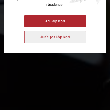
SWISS WINE PROMOTION : NOTRE
résidence.
RÉTROSPECTIVE 2021
J'ai l'âge légal
Je n'ai pas l'âge légal