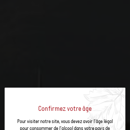
Confirmez votre âge
Pour visiter notre site, vous devez avoir l'âge légal
LE MERLOT : DEUXIÈME CÉPAGE
pour consommer de l'alcool dans votre pays de