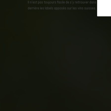
Il n'est pas toujours facile de s'y retrouver dans la jungl
derrière les labels apposés sur les vins suisses.
Conclusion : une aide précieuse à
l'orientation