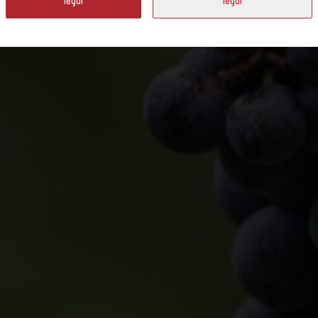
légal
légal
e des différents labels écologiques. Nous vous dévoilons ce qui se cache