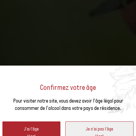
Confirmez votre âge
DEMETER - CE QUE LES LABE
us à la
Pour visiter notre site, vous devez avoir l'âge légal pour
consommer de l'alcool dans votre pays de résidence.
VIN
ter
J'ai l'âge
Je n'ai pas l'âge