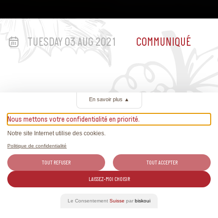
TUESDAY 03 AUG 2021
COMMUNIQUÉ
En savoir plus
▲
Articles liés
Nous mettons votre confidentialité en priorité.
Notre site Internet utilise des cookies.
Retrouvez toutes les actualités des vins suisses et des
Politique de confidentialité
reportages exclusifs.
TOUT REFUSER
TOUT ACCEPTER
LAISSEZ-MOI CHOISIR
Le Consentement
Suisse
par
biskoui