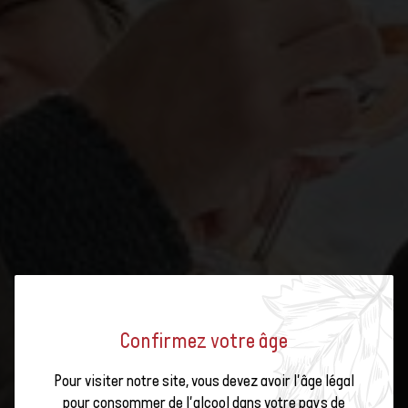
Confirmez votre âge
ET SI VOUS DEVENIEZ UN EXPERT
Pour visiter notre site, vous devez avoir l'âge légal
pour consommer de l'alcool dans votre pays de