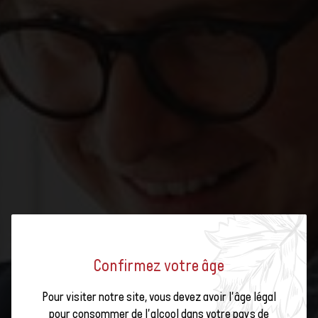
Confirmez votre âge
AVEC SES RECOMMANDATIONS DE
Pour visiter notre site, vous devez avoir l'âge légal
pour consommer de l'alcool dans votre pays de