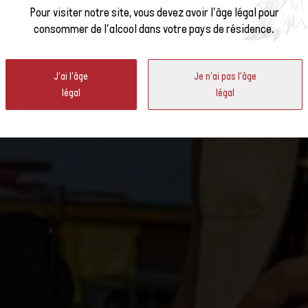
, LES VIGNERONS DEVIENN
us à la
Pour visiter notre site, vous devez avoir l'âge légal pour
consommer de l'alcool dans votre pays de résidence.
ter
vin ? Au Rechberg 1837, les vignerons endossent le rôle de sommeliers.
J'ai l'âge
Je n'ai pas l'âge
concept permet de découvrir le vin suisse de manière particulièrement
légal
légal