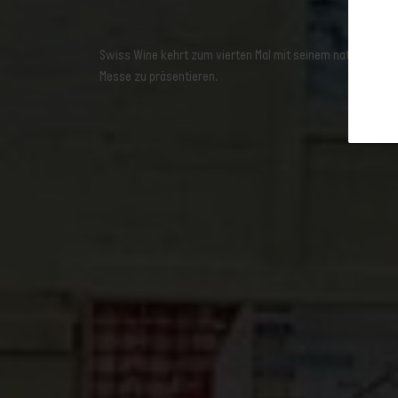
Newslet
La vigneronne - le plaisir pour tous
SA - VD
Swiss Wine kehrt zum vierten Mal mit seinem nationalen S
Chai du Baron SA - VS
Messe zu präsentieren.
Maison MAYE - VS
Vin de l'A - VS
Domaine des Rothis – GE
Château Constellation - VS
Domaine Cornulus SA - VS
Favre t'Chippis - VS
Cave Luisier - VS
Association pour la Promotion du
Chasselas - VD
Frères Dutruy - VD