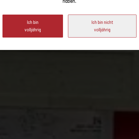
haben.
ter
tand zur Wine Paris zurück, um die Schweizer Weine im Mittelpunkt der
Ich bin
Ich bin nicht
volljährig
volljährig