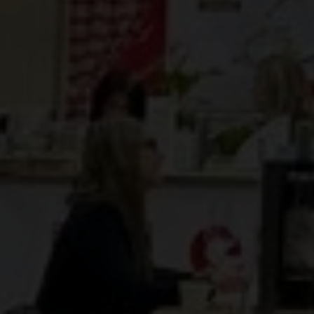
Domaine de Chantegrive - VD
La Maison Massy - VD