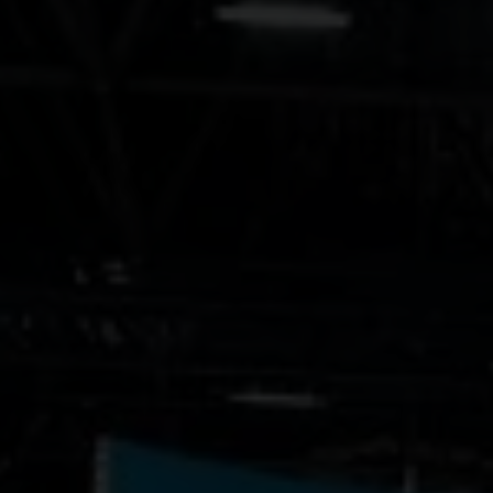
Gialdi Vini - TI
Caves du Château d'Auvernier Henry