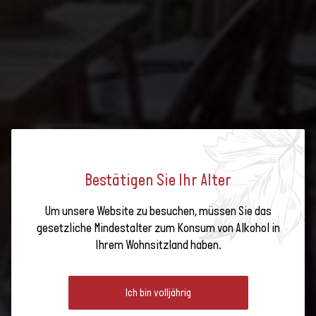
Bestätigen Sie Ihr Alter
Um unsere Website zu besuchen, müssen Sie das
gesetzliche Mindestalter zum Konsum von Alkohol in
WINZEROBIG MIT MADLAINA ERNI
Ihrem Wohnsitzland haben.
& THOMAS LAMPERT
Ich bin volljährig