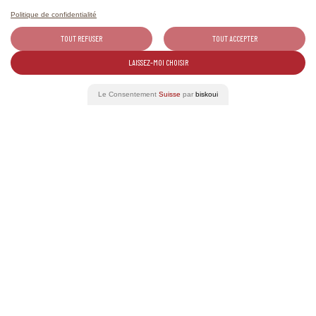
Schweiz. Natürlich.
Politique de confidentialité
TOUT REFUSER
TOUT ACCEPTER
LAISSEZ-MOI CHOISIR
Le Consentement
Suisse
par
biskoui
Swiss Wine Promotion AG
info@swisswine.com
Belpstrasse 26
+41 31 398 52 20
3007 Bern
Schweiz