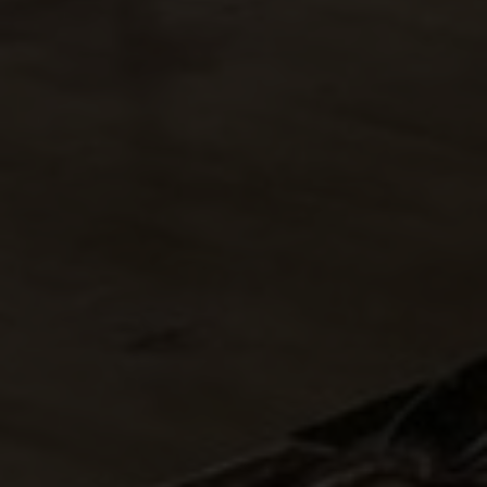
Viticoltura e vini
Rohner Erni
Weingut Lampert