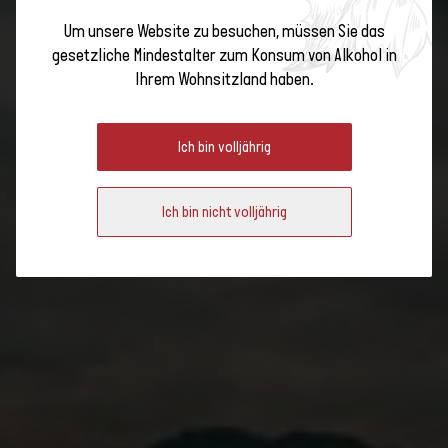
DU VIGNOBLE AU BANVOM
Um unsere Website zu besuchen, müssen Sie das
WEINBERG ZUM BANKETT:
gesetzliche Mindestalter zum Konsum von Alkohol in
Ihrem Wohnsitzland haben.
WEINTOURISTISCHE
FÜHRUNGQUET : VISITE GUIDÉE
Ich bin volljährig
OENOTOURISTIQUE
Ich bin nicht volljährig
Uhrzeit der
Veranstaltung