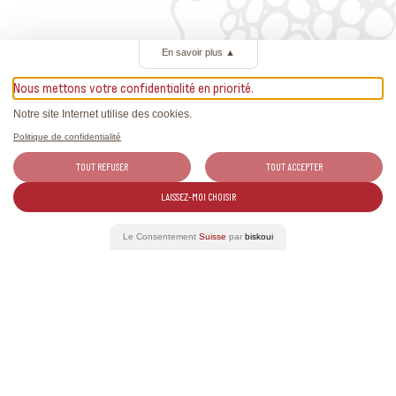
En savoir plus
▲
Mehr Informationen
Nous mettons votre confidentialité en priorité.
Notre site Internet utilise des cookies.
021 966 89 10
Politique de confidentialité
info@chillon.ch
TOUT REFUSER
TOUT ACCEPTER
https://www.chillon.ch/
LAISSEZ-MOI CHOISIR
Le Consentement
Suisse
par
biskoui
Verwandte Ereignisse