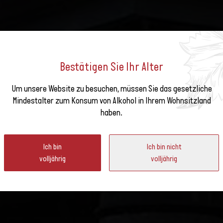
Bestätigen Sie Ihr Alter
Um unsere Website zu besuchen, müssen Sie das gesetzliche
e unseren
Mindestalter zum Konsum von Alkohol in Ihrem Wohnsitzland
TI VINI VICI: KUNST IM FRE
haben.
ter
Ich bin
Ich bin nicht
volljährig
volljährig