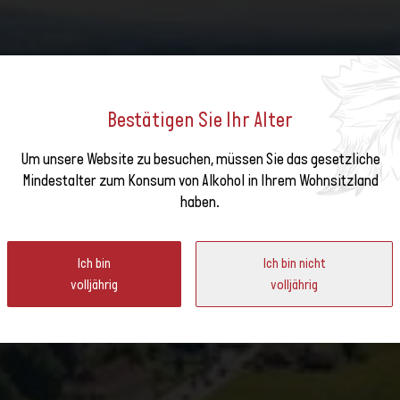
Bestätigen Sie Ihr Alter
Um unsere Website zu besuchen, müssen Sie das gesetzliche
e unseren
Mindestalter zum Konsum von Alkohol in Ihrem Wohnsitzland
TE DES VENDANGES DU VU
haben.
ter
Ich bin
Ich bin nicht
volljährig
volljährig