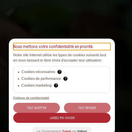
Nous mettons votre confidentialité en priorité.
Notre site Internet utilise les types de cookies suivants tout
en vous laissant le libre choix d'accepter leur utilisation:
Cookies nécessaires
?
Cookies de performance
?
Cookies marketing
?
Politique de confidentialité
TOUT ACCEPTER
TOUT REFUSER
LAISSEZ-MOI CHOISIR
Le Consentement
Suisse
par
biskoui