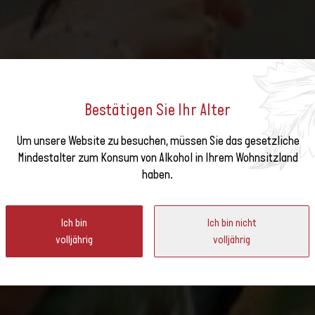
Bestätigen Sie Ihr Alter
Um unsere Website zu besuchen, müssen Sie das gesetzliche
O», DIE SOMMERKAMPAGNE 
e unseren
Mindestalter zum Konsum von Alkohol in Ihrem Wohnsitzland
haben.
ter
Ich bin
Ich bin nicht
volljährig
volljährig