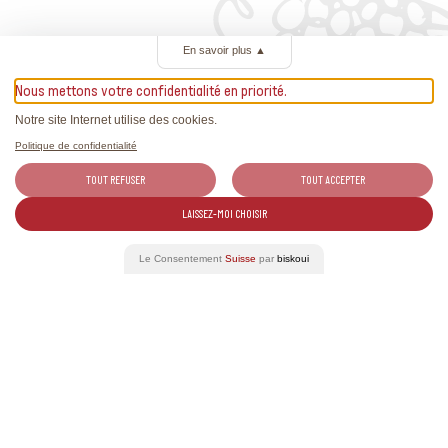
En savoir plus
▲
Verwandte Ereignisse
Nous mettons votre confidentialité en priorité.
Notre site Internet utilise des cookies.
Politique de confidentialité
TOUT REFUSER
TOUT ACCEPTER
LAISSEZ-MOI CHOISIR
20
Le Consentement
Suisse
par
biskoui
AUG 2026
Schaffhauser Tavolata
Gastronomie