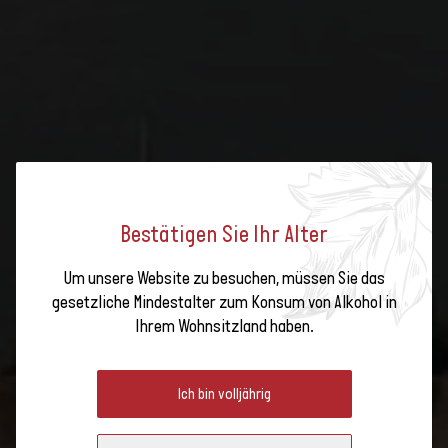
Bestätigen Sie Ihr Alter
Um unsere Website zu besuchen, müssen Sie das
MERLOT: DIE AM ZWEITMEISTEN
gesetzliche Mindestalter zum Konsum von Alkohol in
Ihrem Wohnsitzland haben.
ANGEBAUTE REBSORTE IN DER
SCHWEIZ
Ich bin volljährig