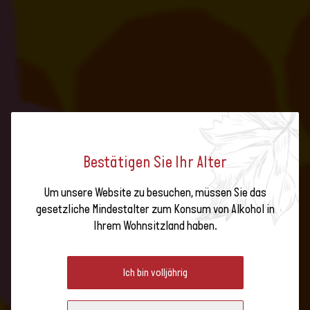
Bestätigen Sie Ihr Alter
Um unsere Website zu besuchen, müssen Sie das
gesetzliche Mindestalter zum Konsum von Alkohol in
AM PULS DER ERNTE - EIN
Ihrem Wohnsitzland haben.
HÖHEPUNKT IM HERBST !
Ich bin volljährig