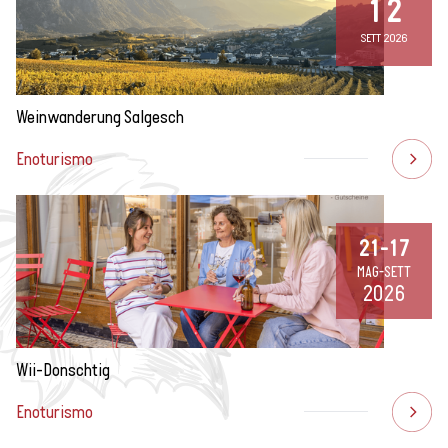
12
SETT 2026
Weinwanderung Salgesch
Enoturismo
21-17
MAG-SETT
2026
Wii-Donschtig
Enoturismo
Escursione lungo una