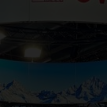
zzero
ino
vo dei vigneti svizzeri porta a una viticoltura a misura d'uomo, in cui la mano del
to tra vino e cibo non deve essere complicato. Vi mostriamo come il vino gius
 la maturazione.
a del vino
ole svizzere
mo
lice di vino: scoprite tutto ciò che c’è da sapere sul vino, imparate i termini tec
 della Svizzera, che comprendono il Vallese, il Vaud, la Svizzera tedesca, Ginevra, il
 numerose destinazioni e attività enoturistiche nel cuore delle Alpi. I paesaggi v
4.569 ettari di vigneti.
onanti.