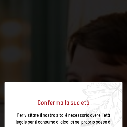
Conferma la sua età
I MIGLIORI ABBINAMENTI
Per visitare il nostro sito, è necessario avere l'età
ENOGASTRONOMICI CON I
legale per il consumo di alcolici nel proprio paese di