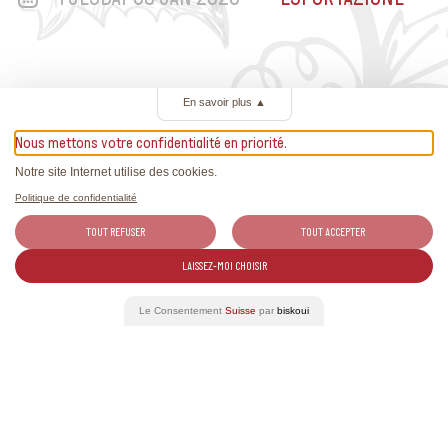
En savoir plus
▲
Nous mettons votre confidentialité en priorité.
Articoli correlati
Notre site Internet utilise des cookies.
Trovate tutte le ultime notizie sui vini svizzeri e raportage
Politique de confidentialité
esclusivi.
TOUT REFUSER
TOUT ACCEPTER
LAISSEZ-MOI CHOISIR
Le Consentement
Suisse
par
biskoui
Mostra altre notizie