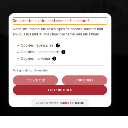
Nous mettons votre confidentialité en priorité.
Notre site Internet utilise les types de cookies suivants tout
en vous laissant le libre choix d'accepter leur utilisation:
Cookies nécessaires
?
Cookies de performance
?
Cookies marketing
?
Politique de confidentialité
TOUT ACCEPTER
TOUT REFUSER
LAISSEZ-MOI CHOISIR
Le Consentement
Suisse
par
biskoui
Indice