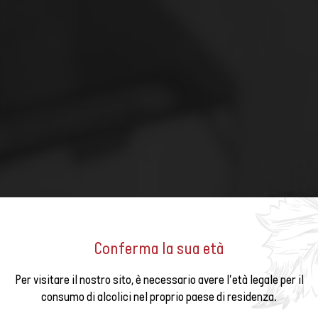
Conferma la sua età
Per visitare il nostro sito, è necessario avere l'età legale per il
newsletter
« HUMUS & WINE »: WOLFE
consumo di alcolici nel proprio paese di residenza.