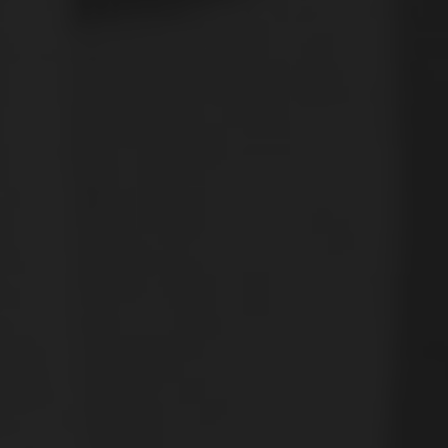
zzero
ino
vo dei vigneti svizzeri porta a una viticoltura a misura d'uomo, in cui la mano del
to tra vino e cibo non deve essere complicato. Vi mostriamo come il vino gius
 la maturazione.
a del vino
ole svizzere
mo
lice di vino: scoprite tutto ciò che c’è da sapere sul vino, imparate i termini tec
 della Svizzera, che comprendono il Vallese, il Vaud, la Svizzera tedesca, Ginevra, il
 numerose destinazioni e attività enoturistiche nel cuore delle Alpi. I paesaggi v
4.569 ettari di vigneti.
onanti.