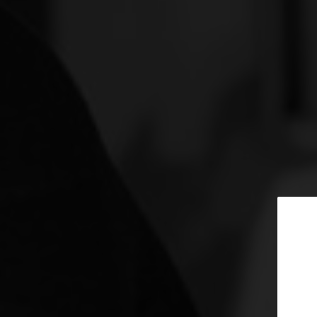
Quinta edizione di “Humus & Wine
Iscriviti alla 
Il programma del 1ᵉʳ giugno: