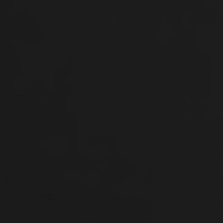
 viticoltore è lo strumento più importante per
to possa completare perfettamente un piatto.
nici e approfondite le vostre conoscenze con i nostri
 Ticino e la regione dei Tre Laghi, oltre 2.500
ariegati e le diverse varietà d'uva rendono le