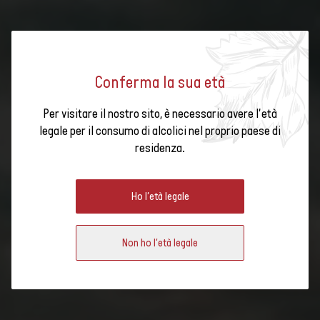
Conferma la sua età
Per visitare il nostro sito, è necessario avere l'età
DALLA VIGNA AL BANCHETTO:
legale per il consumo di alcolici nel proprio paese di
residenza.
VISITA GUIDATA AL TURISMO DEL
Orario dell'evento
VINO
Ho l'età legale
Non ho l'età legale