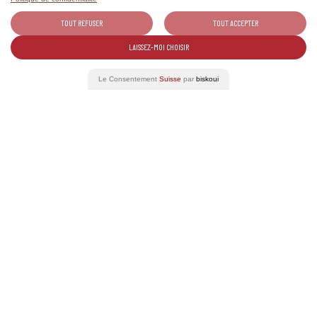
info@chillon.ch
TOUT REFUSER
TOUT ACCEPTER
https://www.chillon.ch/
LAISSEZ-MOI CHOISIR
Le Consentement
Suisse
par
biskoui
Eventi correlati
01-31
AGO 2026
La Tavolata dei vini vallesani