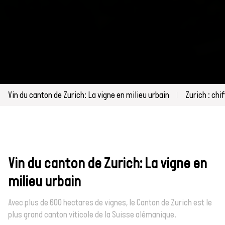
Vin du canton de Zurich: La vigne en milieu urbain
Zurich : chi
Vin du canton de Zurich: La vigne en
milieu urbain
Avec plus de 600 hectares de vignes, le Canton de Zurich est le
plus grand canton viticole de la Suisse alémanique.