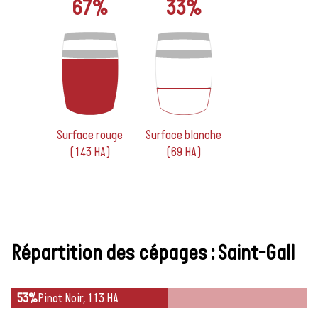
67%
33%
Surface rouge
Surface blanche
(143 HA)
(69 HA)
Répartition des cépages : Saint-Gall
53%
Pinot Noir, 113 HA