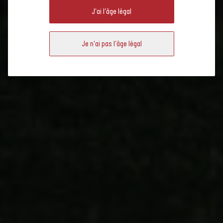
la vallée du Rhin
J'ai l'âge légal
saint-galloise
Découvrez la viticulture à Saint-Gall : Vous y découvrirez des vins
La viticulture dans la
variés, des vignobles pittoresques et une riche tradition viticole.
Je n'ai pas l'âge légal
Sarganserland
Le vignoble du lac de
Zurich
La viticulture dans le
Fürstenland