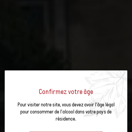
Vin de Saint-Gall: Une
qualité élevée grâce à
des sols pauvres
Saint-Gall : chiffres
clés
Confirmez votre âge
Répartition des
cépages : Saint-Gall
Pour visiter notre site, vous devez avoir l'âge légal
LA RÉGION VITICOLE DE SAINT-
pour consommer de l'alcool dans votre pays de
Carte
résidence.
GALL
La région viticole de