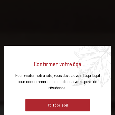
Cave des Amandiers
Jean René Germanier
Domaine la Colombe
Schenk
Confirmez votre âge
Wine By Jet
JEUX OLYMPIQUES 2024 :
Weingut Familie
Pour visiter notre site, vous devez avoir l'âge légal
Hansruedi Adank
pour consommer de l'alcool dans votre pays de
DÉCOUVREZ LA SUISSE AU VERRE
résidence.
Cave de Genève
À PARIS
Domaines Les
J'ai l'âge légal
Perrières