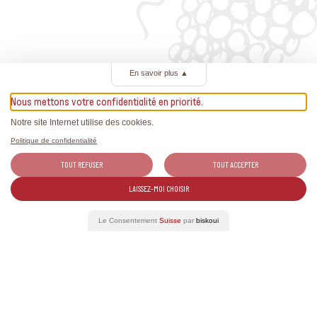
En savoir plus
▲
Mehr Informationen
Nous mettons votre confidentialité en priorité.
Notre site Internet utilise des cookies.
058 433 71 00
Politique de confidentialité
info@divino.ch
TOUT REFUSER
TOUT ACCEPTER
https://www.rutishauser.com
LAISSEZ-MOI CHOISIR
Le Consentement
Suisse
par
biskoui
Verwandte Ereignisse