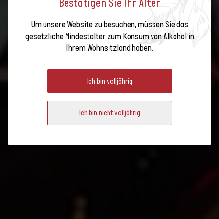
Bestätigen Sie Ihr Alter
Um unsere Website zu besuchen, müssen Sie das
gesetzliche Mindestalter zum Konsum von Alkohol in
RUTISHAUSER-DIVINO: OPEN
Ihrem Wohnsitzland haben.
HOUSE
Ich bin volljährig
Ich bin nicht volljährig